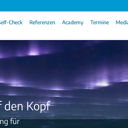
elf-Check
Referenzen
Academy
Termine
Medi
f den Kopf
ing für