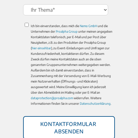
Ich bin einverstanden, dass mich die
Nemo GmbH
und die
Unternehmen der
Proalpha Group
unter meinen angegeben
Kontaktdaten telefonisch, per E-Mail und per Post über
Neuigkeiten, z.B. zu den Produkten der Proalpha Group
(
hier einsehbar
), zu Event-Einladungen und Umfragen zur
Kundenzufriedenheit, kontaktieren dürfen. Zu diesem
Zweck dürfen meine Kontaktdaten auch an die oben
genannten Gruppenunternehmen weitergegeben werden.
Außerdem bin ich damit einverstanden, dass in
Zusammenhang mit der Versendung von E-Mail-Werbung
mein Nutzerverhalten (Öffnungs- und Klickraten)
ausgewertet wird. Meine Einwilligung kann ich jederzeit
über den Abmeldelink im Mailing oder per E-Mail an
dataprotection@proalpha.com
widerrufen. Weitere
Informationen finden Sie in unserer
Datenschutzerklärung
.